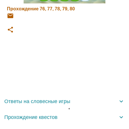
Прохождение 76, 77, 78, 79, 80
К
о
м
м
е
н
Ответы на словесные игры
т
а
Прохождение квестов
р