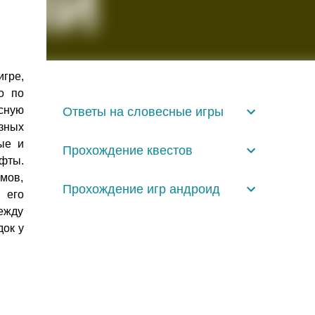
гре,
о по
сную
Ответы на словесные игры
азных
ые и
Прохождение квестов
фты.
ьмов,
Прохождение игр андроид
 его
ежду
док у