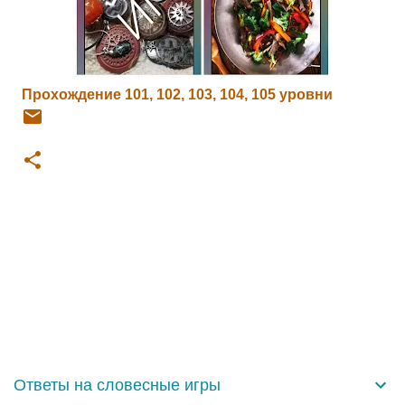
Прохождение 101, 102, 103, 104, 105 уровни
К
о
м
м
е
н
Ответы на словесные игры
т