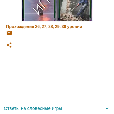
Прохождение 26, 27, 28, 29, 30 уровни
К
о
м
м
е
н
Ответы на словесные игры
т