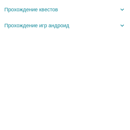
а
Прохождение квестов
р
и
Прохождение игр андроид
и