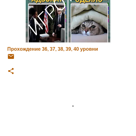
Прохождение 36, 37, 38, 39, 40 уровни
К
о
м
м
е