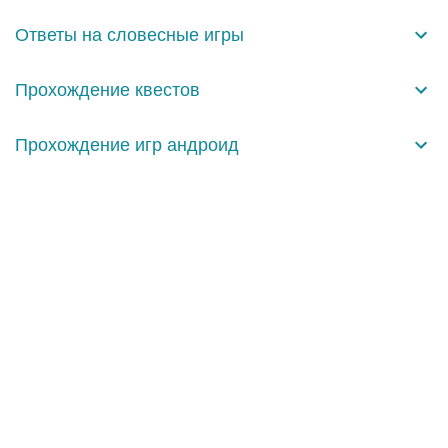
н
Ответы на словесные игры
т
а
Прохождение квестов
р
и
Прохождение игр андроид
и