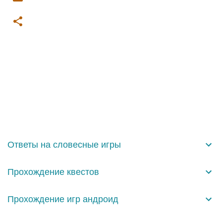
К
о
м
м
е
н
Ответы на словесные игры
т
а
Прохождение квестов
р
и
Прохождение игр андроид
и