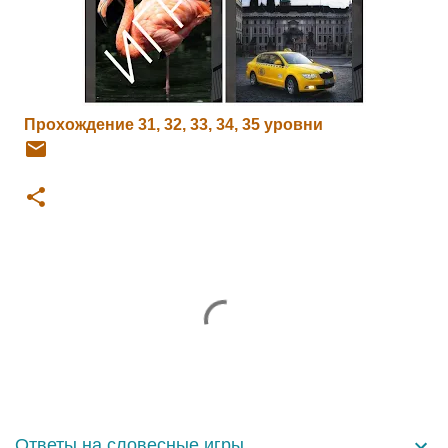
Прохождение 31, 32, 33, 34, 35 уровни
К
о
м
м
е
н
Ответы на словесные игры