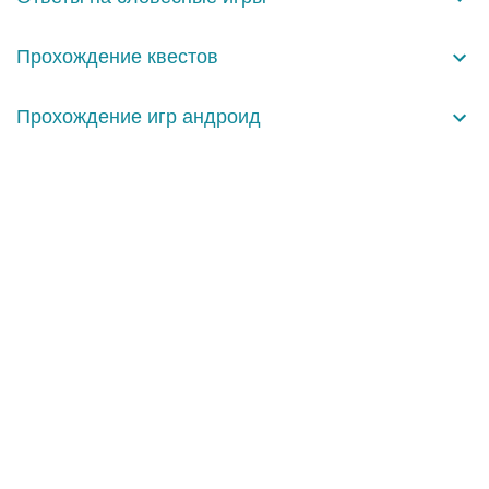
т
а
Прохождение квестов
р
и
Прохождение игр андроид
и