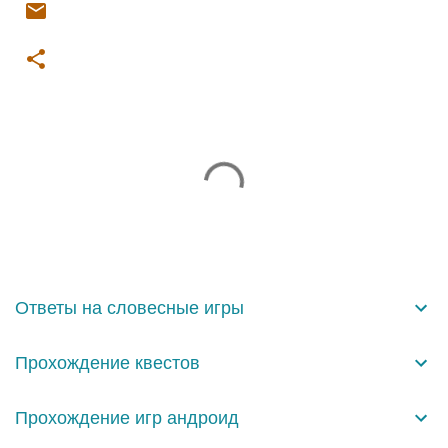
К
о
м
м
е
н
Ответы на словесные игры
т
а
Прохождение квестов
р
и
Прохождение игр андроид
и