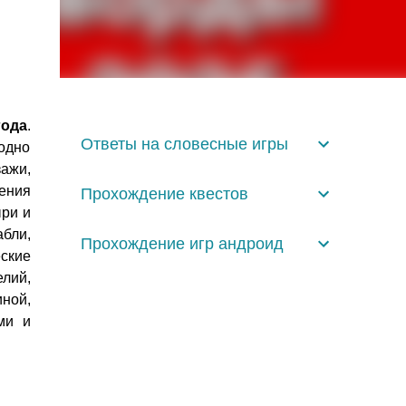
года
.
Ответы на словесные игры
одно
ажи,
ения
Прохождение квестов
ыри и
бли,
Прохождение игр андроид
ские
лий,
ной,
ми и