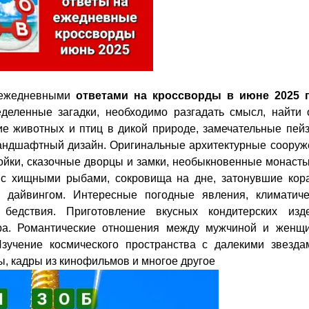
ежедневными
ответами на кроссворды в июне 2025 
деленные загадки, необходимо разгадать смысл, найти 
ие животных и птиц в дикой природе, замечательные пейз
андшафтный дизайн. Оригинальные архитектурные сооруж
ойки, сказочные дворцы и замки, необыкновенные монаст
с хищными рыбами, сокровища на дне, затонувшие кора
 дайвингом. Интересные погодные явления, климатиче
бедствия. Приготовление вкусных кондитерских изде
ира. Романтические отношения между мужчиной и женщи
зучение космического пространства с далекими звезда
ы, кадры из кинофильмов и многое другое