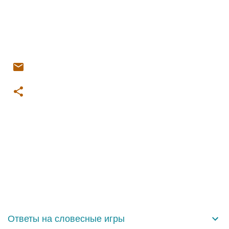
К
о
м
м
е
н
Ответы на словесные игры
т