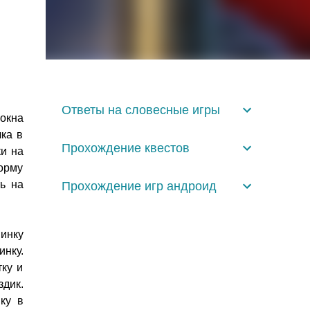
Ответы на словесные игры
окна
чка в
Прохождение квестов
ки на
форму
ь на
Прохождение игр андроид
инку
нку.
тку и
дик.
ку в