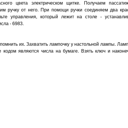
асного цвета электрическом щитке. Получаем пассати
тим ручку от него. При помощи ручки соединяем два кра
льте управления, который лежит на столе - устанавли
сла - 6983.
апомнить их. Захватить лампочку у настольной лампы. Лам
е кодом являются числа на бумаге. Взять ключ и наконе