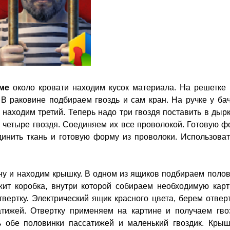
ме
около кровати находим кусок материала. На решетке 
В раковине подбираем гвоздь и сам кран. На ручке у ба
 находим третий. Теперь надо три гвоздя поставить в дыр
я четыре гвоздя. Соединяем их все проволокой. Готовую 
динить ткань и готовую форму из проволоки. Использоват
у и находим крышку. В одном из ящиков подбираем полов
жит коробка, внутри которой собираем необходимую карти
твертку. Электрический ящик красного цвета, берем отвер
тижей. Отвертку применяем на картине и получаем гвоз
ь обе половинки пассатижей и маленький гвоздик. Крыш