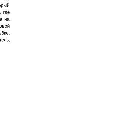
торый
, где
са на
товой
убке.
ель,