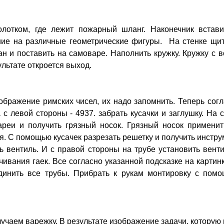
олотком, где лежит пожарный шланг. Наконечник встави
ие на различные геометрические фигуры. На стенке щит,
ан и поставить на самоваре. Наполнить кружку. Кружку с 
ультате откроется выход.
ображение римских чисел, их надо запомнить. Теперь сог
 с левой стороны - 4937. забрать кусачки и заглушку. На 
реи и получить грязный носок. Грязный носок применит
я. С помощью кусачек разрезать решетку и получить инстру
 вентиль. И с правой стороны на трубе установить вент
чивания гаек. Все согласно указанной подсказке на картин
динить все трубы. Прибрать к рукам монтировку с помо
лучаем варежку. В результате изображение задачи, которую