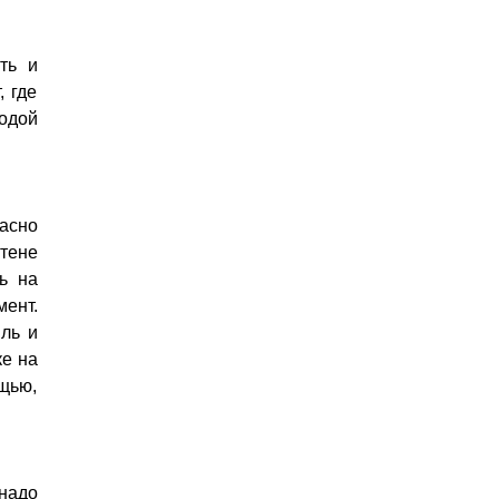
ть и
 где
водой
ласно
стене
ь на
мент.
иль и
ке на
щью,
 надо