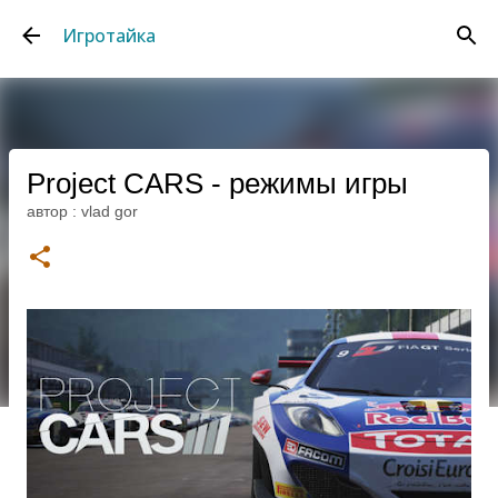
К основному контенту
Игротайка
Project CARS - режимы игры
автор :
vlad gor