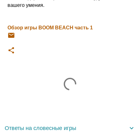
вашего умения.
Обзор игры BOOM BEACH часть 1
К
о
м
м
е
н
Ответы на словесные игры
т