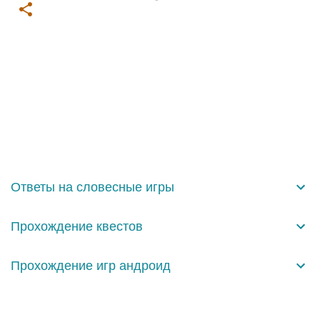
К
о
м
м
е
н
Ответы на словесные игры
т
а
Прохождение квестов
р
и
Прохождение игр андроид
и
Технологии Blogger