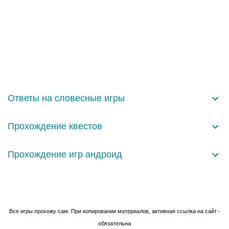
К
о
м
м
е
н
Ответы на словесные игры
т
а
Прохождение квестов
р
и
Прохождение игр андроид
и
Технологии Blogger
Все игры прохожу сам. При копировании материалов, активная ссылка на сайт -
обязательна