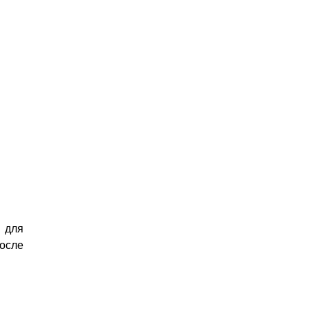
 для
осле