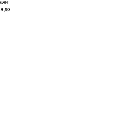
начит
ия до