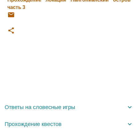
часть 3
К
о
м
м
е
н
Ответы на словесные игры
т
а
Прохождение квестов
р
и