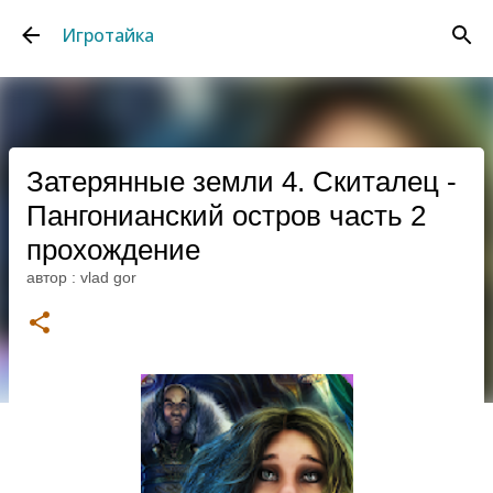
К основному контенту
Игротайка
Затерянные земли 4. Скиталец -
Пангонианский остров часть 2
прохождение
автор :
vlad gor