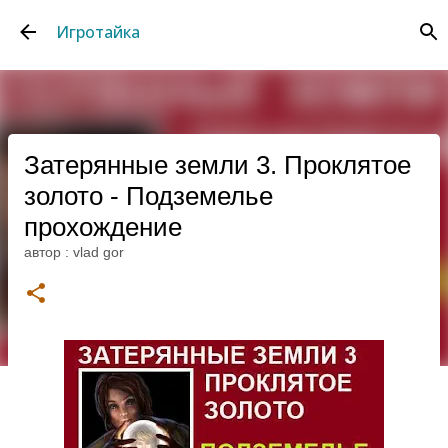
К основному контенту
Игротайка
Затерянные земли 3. Проклятое
золото - Подземелье
прохождение
автор :
vlad gor