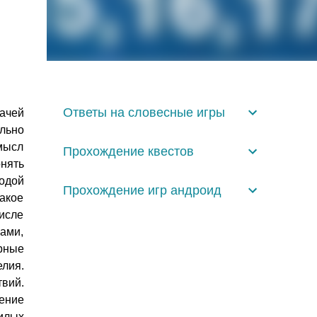
Ответы на словесные игры
дачей
льно
мысл
Прохождение квестов
онять
одой
Прохождение игр андроид
такое
числе
ами,
урные
лия.
вий.
ение
илых