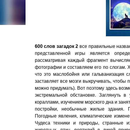
600 слов загадок 2
все правильные назва
представленной игры является опред
рассматривая каждый фрагмент вычисляе
фотографии и составляем его по слогам. Х
что это маслобойня или гальванизация с
заставляет все мозги выкручивать, чтобы 
можно придумать). Вот поэтому здесь возм
экстремальной обстановке. Заглянуть в
кораллами, изучением морского дна и зан
постройки, необычные жилые здания. П
Погодные явления, климатические измене
Чудеса техники и природы, странные и
животных, птиц, рептилий в дикой при