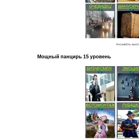
Ансамбль выст
Мощный панцирь 15 уровень