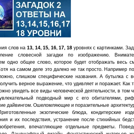
ния слов на
13, 14, 15, 16, 17, 18
уровнях с картинками. За
еление словесной загадки по изображению. Внимате
м одно общее слово, которое будет отображать весь с
отя на самом деле это далеко не так просто. Например п
ложно, слишком специфические названия. А бутылка с в
получить верное выражение, что удивляет и поражает. Как 
ожно увидеть все виды человеческой деятельности, в том 
 увлекательный подводный мир с его обитателями, риф
ятие дайвингом. Ошеломляющие и поразительные архитект
риготовленные экзотические блюда, кондитерские изде
ния и их последствия, устранение после стихийных бедст
зобретения, впечатляющие отдельные предметы. Повед
роде. Ландшафтный дизайн, фантастический интерьер ж