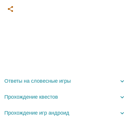
К
о
м
м
е
н
Ответы на словесные игры
т
а
Прохождение квестов
р
и
Прохождение игр андроид
и