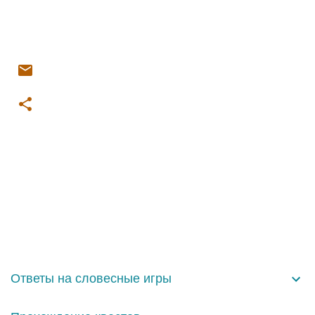
К
о
м
м
е
н
Ответы на словесные игры
т
а