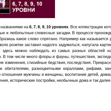
 названиями на
6, 7, 8, 9, 10 уровнях
. Все иллюстрации ко
ные и любопытные словесные загадки. В процессе прохожд
образишь какое слово спрятано. Например как называется
коло розетки заставил надолго задуматься, напугала карти
му здесь можно наблюдать из самых разных областей н
. В том числе много флоры и фауны, путешествия, экспед
ие изменения, стихийные бедствия, последствия. Прекрас
 обитателями, разноцветными кораллами, рифами, зан
ие отношения мужчины и женщины, воспитание детей, дома
ния, исторические постройки, необычные дома и так далее