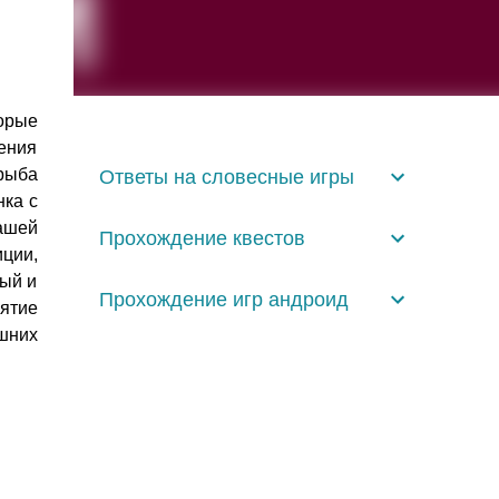
торые
ения
 рыба
Ответы на словесные игры
нка с
ашей
Прохождение квестов
иции,
ный и
Прохождение игр андроид
ятие
шних