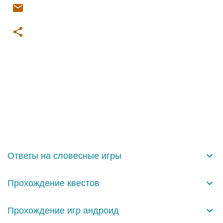
К
о
м
м
е
н
Ответы на словесные игры
т
а
Прохождение квестов
р
и
Прохождение игр андроид
и