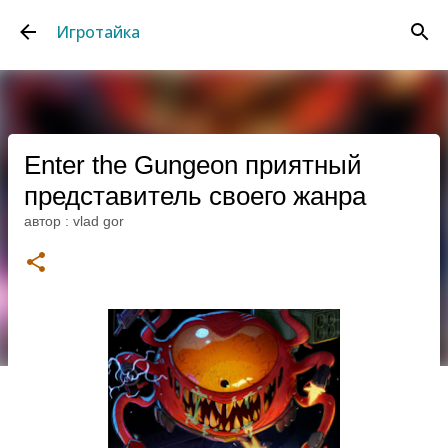
К основному контенту
Игротайка
Enter the Gungeon приятный
представитель своего жанра
автор :
vlad gor