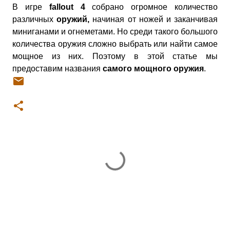
В игре
fallout 4
собрано огромное количество
различных
оружий,
начиная от ножей и заканчивая
миниганами и огнеметами. Но среди такого большого
количества оружия сложно выбрать или найти самое
мощное из них. Поэтому в этой статье мы
предоставим названия
самого мощного оружия
.
К
о
м
м
е
н