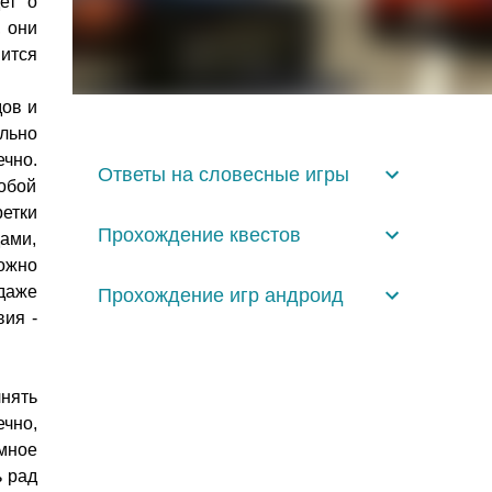
ет о
, они
ится
дов и
ельно
ечно.
Ответы на словесные игры
собой
ретки
Прохождение квестов
ами,
ожно
 даже
Прохождение игр андроид
вия -
нять
ечно,
мное
ь рад