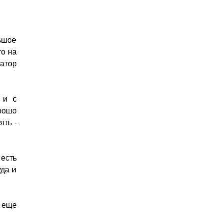
льшое
то на
натор
 и с
рошо
ять -
есть
уда и
 еще