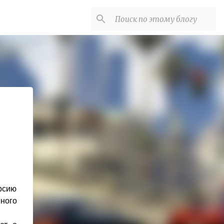
рсию
ного