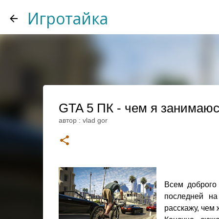
Игротайка
GTA 5 ПК - чем я занимаюс
автор :
vlad gor
Всем доброго
последней на
расскажу, чем 