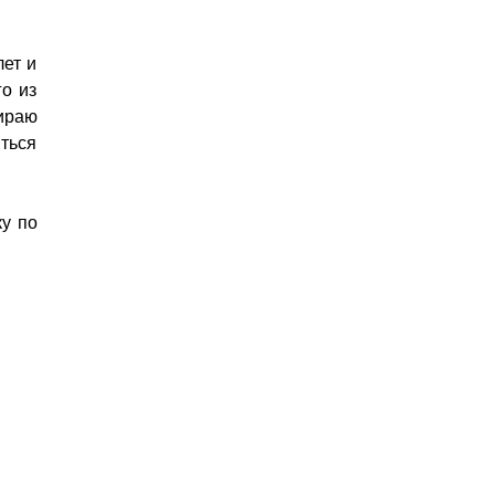
лет и
го из
ираю
ться
ку по