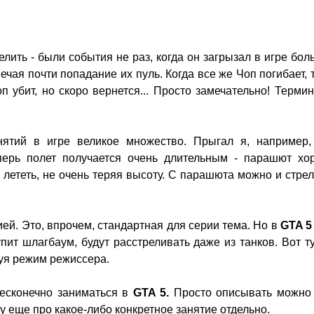
релить - были события не раз, когда он загрызал в игре бо
ечая почти попадание их пуль. Когда все же Чоп погибает, 
 убит, но скоро вернется... Просто замечательно! Терми
нятий в игре великое множество. Прыгал я, например,
перь полет получается очень длительным - парашют хо
 лететь, не очень теряя высоту. С парашюта можно и стрел
ей. Это, впрочем, стандартная для серии тема. Но в
GTA 5
упит шлагбаум, будут расстреливать даже из танков. Вот т
уя режим режиссера.
бесконечно заниматься в
GTA 5.
Просто описывать можно
у еще про какое-либо конкретное занятие отдельно.