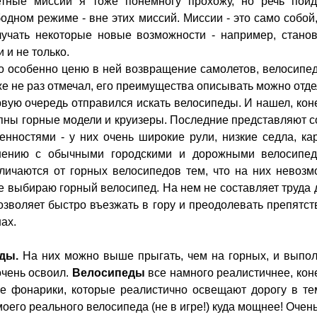
етные миссии я тоже понемногу прохожу, но речь пойд
одном режиме - вне этих миссий. Миссии - это само собой
учать некоторые новые возможности - например, станов
 и не только.
то особенно ценю в ней возвращение самолетов, велосипе
же не раз отмечал, его преимущества описывать можно отд
рвую очередь отправился искать велосипеды. И нашел, кон
упны горные модели и круизеры. Последние представляют 
нностями - у них очень широкие рули, низкие седла, ка
нению с обычными городскими и дорожными велосипед
личаются от горных велосипедов тем, что на них невозм
аще выбираю горный велосипед. На нем не составляет труда
позволяет быстро въезжать в гору и преодолевать препятст
ах.
еды.
На них можно выше прыгать, чем на горных, и выпол
очень освоил.
Велосипеды
все намного реалистичнее, кон
же фонарики, которые реалистично освещают дорогу в те
моего реального велосипеда (не в игре!) куда мощнее! Очен