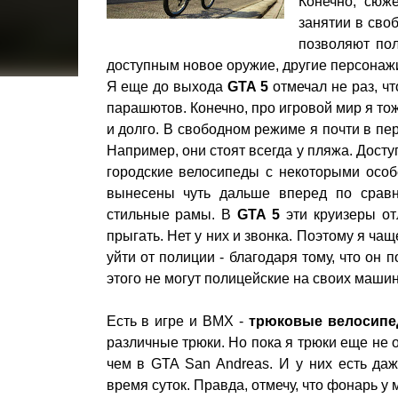
Конечно, сюж
занятии в своб
позволяют пол
доступным новое оружие, другие персонажи
Я еще до выхода
GTA 5
отмечал не раз, ч
парашютов. Конечно, про игровой мир я то
и долго. В свободном режиме я почти в пе
Например, они стоят всегда у пляжа. Дост
городские велосипеды с некоторыми особе
вынесены чуть дальше вперед по срав
стильные рамы. В
GTA 5
эти круизеры от
прыгать. Нет у них и звонка. Поэтому я ч
уйти от полиции - благодаря тому, что он 
этого не могут полицейские на своих машин
Есть в игре и BMX -
трюковые велосип
различные трюки. Но пока я трюки еще не 
чем в GTA San Andreas. И у них есть да
время суток. Правда, отмечу, что фонарь у 