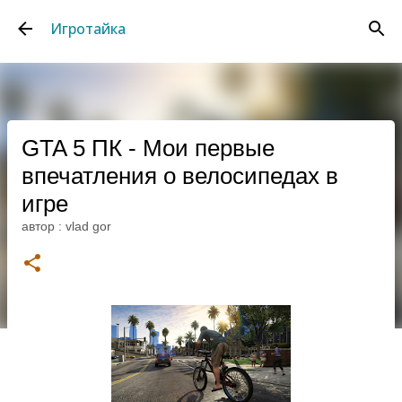
К основному контенту
Игротайка
GTA 5 ПК - Мои первые
впечатления о велосипедах в
игре
автор :
vlad gor