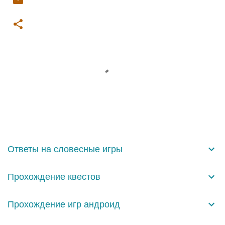
К
о
м
м
е
н
Ответы на словесные игры
т
а
Прохождение квестов
р
и
Прохождение игр андроид
и