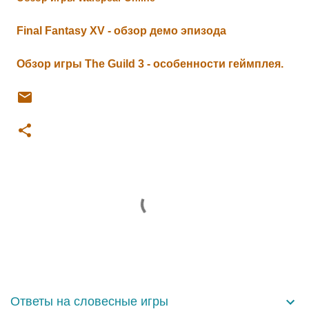
Final Fantasy XV - обзор демо эпизода
Обзор игры The Guild 3 - особенности геймплея.
К
о
м
м
е
н
Ответы на словесные игры