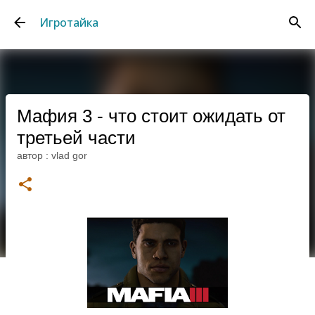
К основному контенту
Игротайка
Мафия 3 - что стоит ожидать от
третьей части
автор :
vlad gor