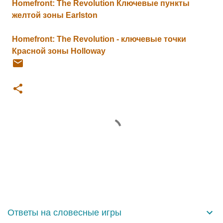
Homefront: The Revolution Ключевые пункты
желтой зоны Earlston
Homefront: The Revolution - ключевые точки
Красной зоны Holloway
К
о
м
м
е
н
Ответы на словесные игры
т