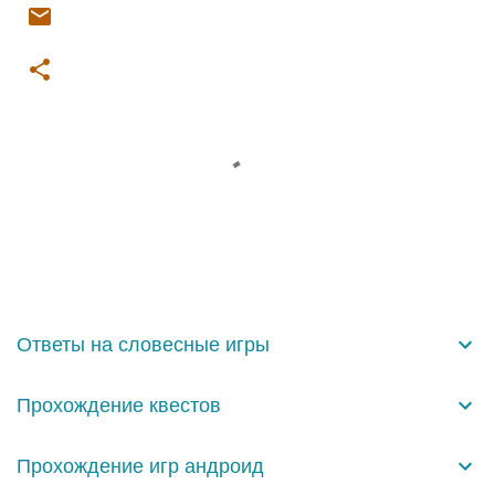
К
о
м
м
е
н
Ответы на словесные игры
т
а
Прохождение квестов
р
и
Прохождение игр андроид
и